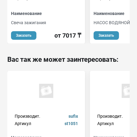
Наименование
Наименование
Свеча зажигания
НАСОС ВОДЯНОЙ
от 7017 ₸
о
Заказать
Заказать
Вас так же может заинтересовать:
Производит.
sufix
Производит.
Артикул
st1051
Артикул