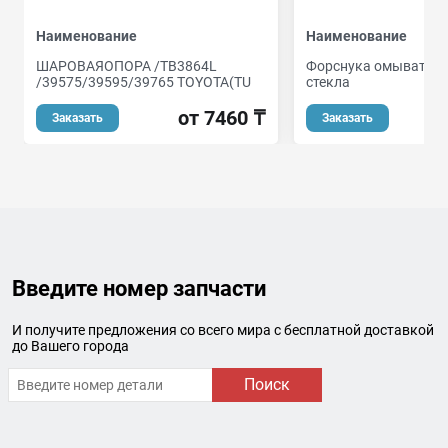
Наименование
Наименование
ШАРОВАЯОПОРА /TB3864L
Форснука омывателя
/39575/39595/39765 TOYOTA(TU
стекла
от 7460 ₸
от
Заказать
Заказать
Введите номер запчасти
И получите предложения со всего мира с бесплатной доставкой
до Вашего города
Поиск