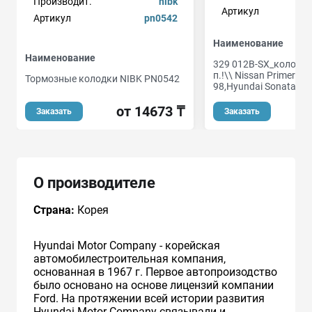
Производит.
nibk
Артикул
Артикул
pn0542
Наименование
Наименование
329 012B-SX_колодк
п.!\\ Nissan Primera 1
Тормозные колодки NIBK PN0542
98,Hyundai Sonata 1.8
от 14673 ₸
Заказать
Заказать
О производителе
Страна:
Корея
Hyundai Motor Company - корейская
автомобилестроительная компания,
основанная в 1967 г. Первое автопроизодство
было основано на основе лицензий компании
Ford. На протяжении всей истории развития
Hyundai Motor Company связывали и