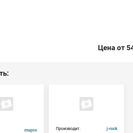
Цена от 5
ть:
Производит.
j-rock
.
mapco