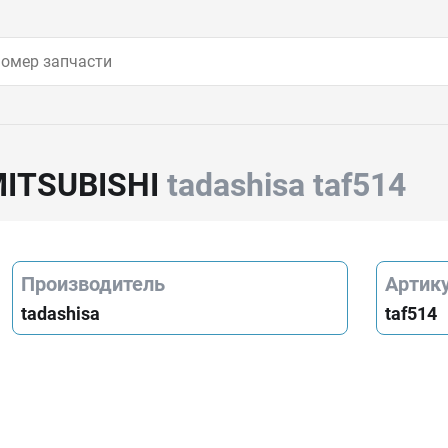
ITSUBISHI
tadashisa taf514
Производитель
Артик
tadashisa
taf514