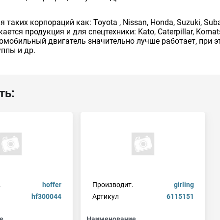
ких корпораций как: Toyota , Nissan, Honda, Suzuki, Subaru,
кается продукция и для спецтехники: Kato, Caterpillar, Kom
омобильный двигатель значительно лучше работает, при э
ппы и др.
ть:
.
hoffer
Производит.
girling
hf300044
Артикул
6115151
е
Наименование