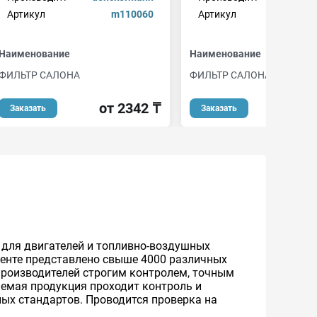
Артикул
m110060
Артикул
d
Наименование
Наименование
ФИЛЬТР САЛОНА
ФИЛЬТР САЛОНА
от 2342 ₸
от 
Заказать
Заказать
 для двигателей и топливно-воздушных
менте представлено свыше 4000 различных
производителей строгим контролем, точным
аемая продукция проходит контроль и
ых стандартов. Проводится проверка на