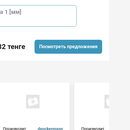
а 1 [мм]
32 тенге
Посмотреть предложения
Производит.
denckermann
Производит.