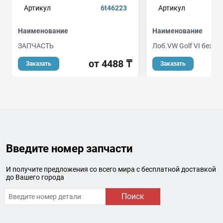
Артикул
6t46223
Артикул
1
Наименование
Наименование
ЗАПЧАСТЬ
Лоб.VW Golf VI без п
от 4488 ₸
о
Заказать
Заказать
Введите номер запчасти
И получите предложения со всего мира с бесплатной доставкой
до Вашего города
Поиск