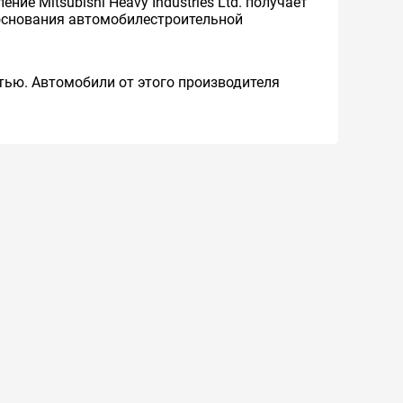
ие Mitsubishi Heavy Industries Ltd. получает
м основания автомобилестроительной
тью. Автомобили от этого производителя