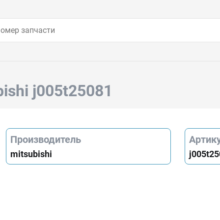
bishi j005t25081
Производитель
Артик
mitsubishi
j005t2