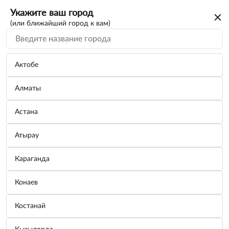
Укажите ваш город
(или ближайший город к вам)
Актобе
Алматы
Астана
Атырау
Караганда
Знак аварийной остановки RFT-06,RT109
Конаев
в кейсе
Костанай
Бренд:
Тайвань