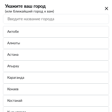
Укажите ваш город
(или ближайший город к вам)
Актобе
Алматы
Астана
Атырау
Караганда
Защита картера и КПП АвтоБроня для
Конаев
ТагАЗ C10 2011-2013, сталь 1.8 мм, с
крепежом, 111.06108.1
Костанай
Бренд:
АВТОБРОНЯ