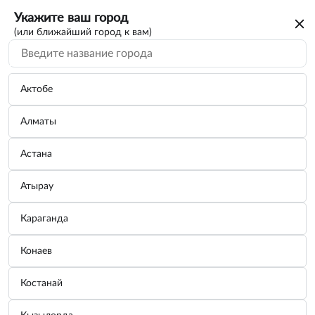
Укажите ваш город
(или ближайший город к вам)
Актобе
Алматы
Астана
Атырау
Караганда
Насадка резьбовая М4 с направляющей
Конаев
для заклёпочников 450263, 458163,
458263
Костанай
Бренд:
ДЕЛО ТЕХНИКИ