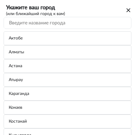
Укажите ваш город
(или ближайший город к вам)
Актобе
Алматы
Астана
Атырау
Караганда
Воронка D=120 мм, неразборная с
Конаев
сеточкой
Костанай
Бренд:
DOLLEX