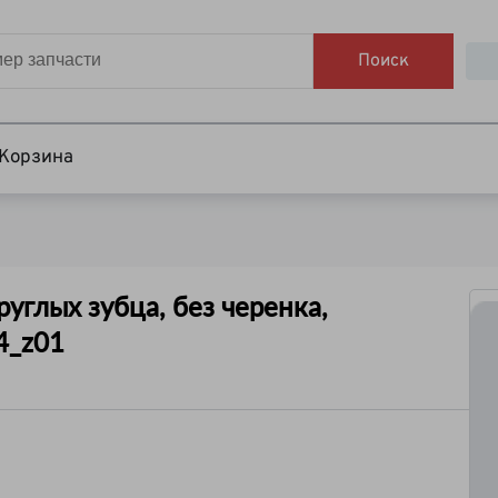
Поиск
Корзина
углых зубца, без черенка,
4_z01