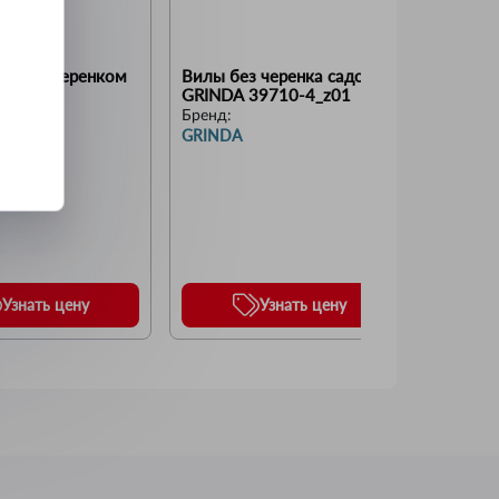
NDA с черенком 
Вилы без черенка садовые 
 39723
GRINDA 39710-4_z01
Бренд:
GRINDA
Вилы са
деревя
рукоятк
Бренд:
280x17
GRIND
GRINDA
Узнать цену
Узнать цену