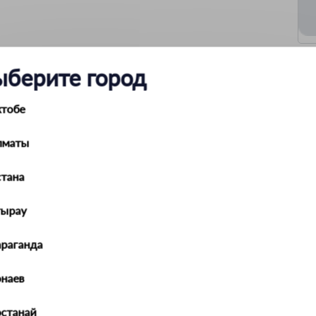
ыберите город
бца, без черенка, 180х300мм, GRINDA 39720-4_z01
ктобе
4
нет
лматы
300 мм
180 мм
0.7 кг
тана
тырау
араганда
наев
останай