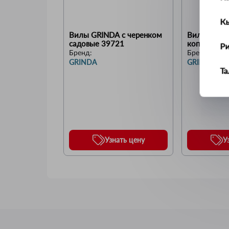
К
Вилы GRINDA с черенком 
Вилы GRIND
садовые 39721
копальные
Р
Бренд:
Бренд:
GRINDA
GRINDA
Т
У
Ус
Узнать цену
У
Ш
Щ