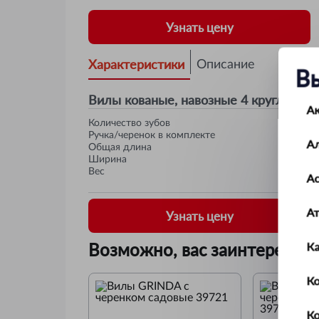
Узнать цену
Характеристики
Описание
В
Вилы кованые, навозные 4 круглых зу
А
Количество зубов
Ручка/черенок в комплекте
А
Общая длина
Ширина
Вес
Ас
А
Узнать цену
Возможно, вас заинтересует
К
Ко
К