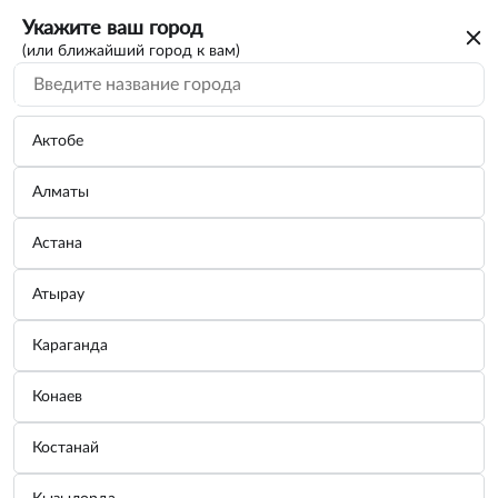
Укажите ваш город
(или ближайший город к вам)
Актобе
Алматы
Астана
Атырау
Караганда
Грабли четырехзубые, двухкомпонентная
Конаев
рукоятка LUXE PALISAD 62012
Костанай
Бренд:
PALISAD