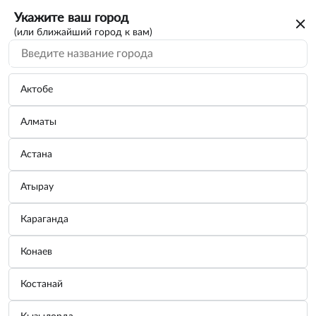
Укажите ваш город
(или ближайший город к вам)
Актобе
Алматы
Астана
Атырау
Караганда
Жидкость для АКПП HYUNDAI XTeer
Конаев
ATF 3, 1 л
Костанай
Бренд:
HYUNDAI XTeer