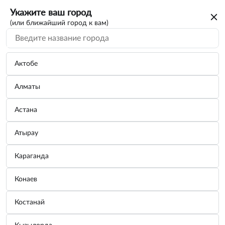
Укажите ваш город
(или ближайший город к вам)
Актобе
Алматы
Астана
Атырау
Караганда
Светодиод P21/5W 12V 2.0/0.4W
Конаев
(BAY15d) LED Ambe (блистер 2шт.)
(OSRAM)
Костанай
Бренд:
OSRAM