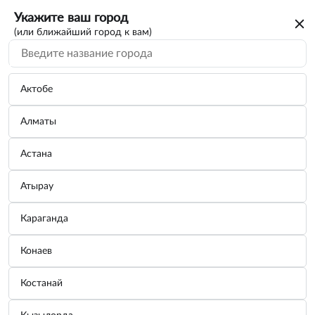
Укажите ваш город
(или ближайший город к вам)
Актобе
Алматы
Астана
Атырау
Караганда
Преобразователь ржавчины LAVR, 120
Конаев
мл / Ln1434
Костанай
Бренд:
LAVR