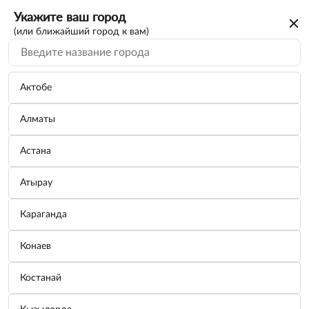
Укажите ваш город
(или ближайший город к вам)
Актобе
Алматы
Астана
Атырау
Караганда
Смазка силиконовая, 300 мл BBF SA-604
Конаев
Бренд:
BBF
Костанай
Узнать цену