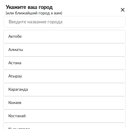
Укажите ваш город
(или ближайший город к вам)
Актобе
Алматы
Астана
Атырау
Караганда
Шланг поливочный, армированный, ПВХ
Конаев
3/4, 25 м, "Дачник". СИБРТЕХ
Костанай
Бренд:
СИБРТЕХ