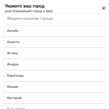
Укажите ваш город
(или ближайший город к вам)
Актобе
Алматы
Астана
Атырау
Караганда
Шланг поливочный, армированный, ПВХ
Конаев
1/2, 50 м, "Дачник". СИБРТЕХ
Костанай
Бренд:
СИБРТЕХ