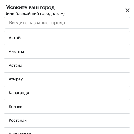
Укажите ваш город
(или ближайший город к вам)
Актобе
Алматы
Астана
Атырау
Караганда
Решетка радиатора Creta 86350M0000
Конаев
Jorden JH02CRT16007
Костанай
Бренд:
Jorden