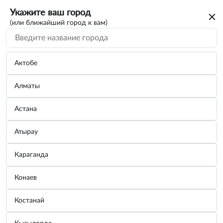
Укажите ваш город
(или ближайший город к вам)
Актобе
Алматы
Астана
Атырау
Караганда
Плашка M5×0,8мм; Ø20
Конаев
Бренд:
ДЕЛО ТЕХНИКИ
Костанай
Узнать цену