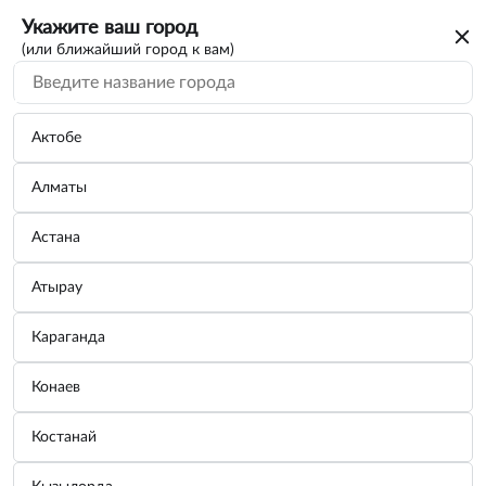
Укажите ваш город
(или ближайший город к вам)
Актобе
Алматы
Астана
Атырау
Караганда
Отвертка крестовая с эргономичной
Конаев
рукояткой магнитная PH2х150мм AT-SP2-
04 AIRLINE
Костанай
Бренд:
AIRLINE