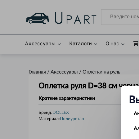
Аксессуары
Каталоги
О нас
Главная /
Аксессуары
/
Оплётки на руль
Оплетка руля D=38 см черна
В
Краткие характеристики
А
Бренд:
DOLLEX
Материал
:
Полиуретан
А