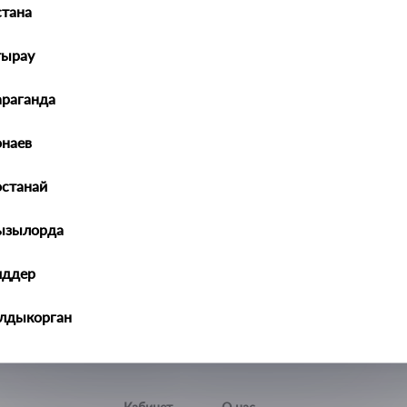
тана
тырау
араганда
наев
полиуретан
черный
останай
38 см
ызылорда
иддер
алдыкорган
ральск
ть-Каменогорск