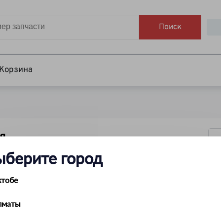
Поиск
Корзина
я
ыберите город
ктобе
лматы