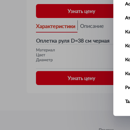
Ас
Узнать цену
А
Характеристики
Описание
К
Оплетка руля D=38 см черная
Ко
Материал
Цвет
К
Диаметр
К
Узнать цену
Р
Т
У
Ус