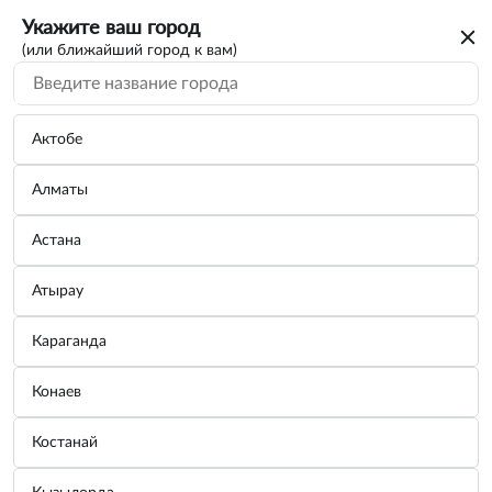
Укажите ваш город
(или ближайший город к вам)
Актобе
Алматы
Астана
Атырау
Караганда
Шланг для пылесоса 34 мм
Конаев
Бренд:
GRASS
Костанай
Узнать цену