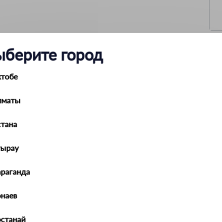
ыберите город
ктобе
коробка картон
3.09 кг
лматы
200 мм
1/1
35Л, 40—45 HRC
тана
тырау
араганда
наев
останай