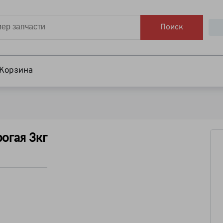
Поиск
Корзина
огая 3кг