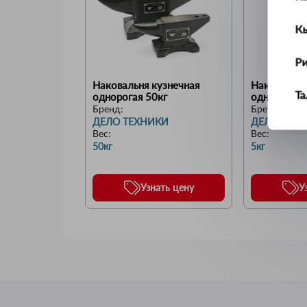
К
Р
Наковальня кузнечная 
Наковальня 
Т
однорогая 50кг
однорогая  
Бренд:
Бренд:
ДЕЛО ТЕХНИКИ
ДЕЛО ТЕХ
У
Вес
:
Вес
:
50кг
5кг
Ус
Узнать цену
У
Ш
Щ