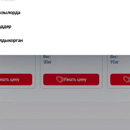
ызылорда
иддер
кузнечная 
Наковальня кузнечная 
Наковальн
алдыкорган
5кг
однорогая  30кг
однорога
Бренд:
Бренд:
НИКИ
ДЕЛО ТЕХНИКИ
ДЕЛО ТЕ
ральск
Вес
:
Вес
:
30кг
95кг
ть-Каменогорск
знать цену
Узнать цену
ымкент
учинск