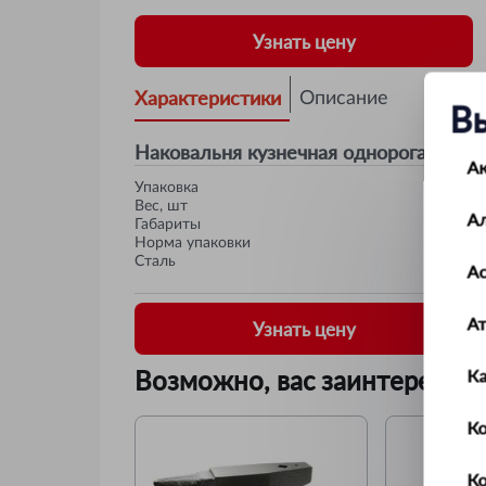
Узнать цену
Характеристики
Описание
В
Наковальня кузнечная однорогая 3кг
А
Упаковка
Вес, шт
А
Габариты
Норма упаковки
Сталь
Ас
А
Узнать цену
Возможно, вас заинтересует
К
Ко
К