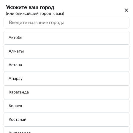
Укажите ваш город
(или ближайший город к вам)
Актобе
Алматы
Астана
Атырау
Караганда
Универсальный набор инструмента,
Конаев
15пр. Бытовой, пласт.кейс
Костанай
Бренд:
SATA