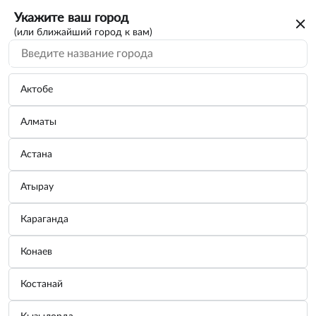
Укажите ваш город
(или ближайший город к вам)
Актобе
Алматы
Астана
Атырау
Караганда
Набор для обслуживания автомобиля
Конаев
LAVR / Ln9074
Костанай
Бренд:
LAVR