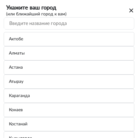
Укажите ваш город
(или ближайший город к вам)
Актобе
Алматы
Астана
Атырау
Караганда
Масло моторное LUKOIL СТАНДАРТ
Конаев
10W-40 SF/CC 5 л
Костанай
Бренд:
LUKOIL