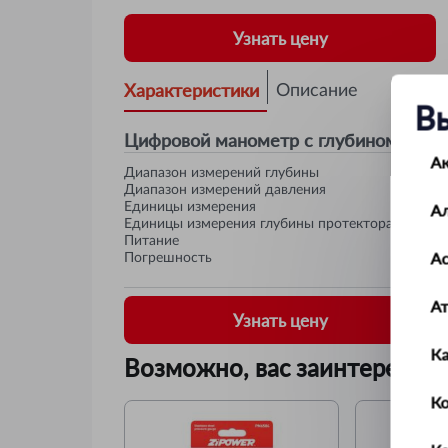
Узнать цену
Характеристики
Описание
В
Цифровой манометр с глубиномером
А
Диапазон измерений глубины
Диапазон измерений давления
Единицы измерения
А
Единицы измерения глубины протектора
Питание
Ас
Погрешность
А
Узнать цену
К
Возможно, вас заинтересует
Ко