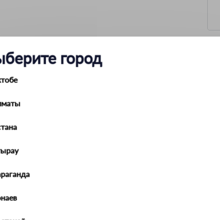
ыберите город
ктобе
0–15 мм
0–10 атм.
psi, bar, kPa, кгс/см2
лматы
мм, дюйм
CR2032 2 шт.
тана
±0,05 атм.
тырау
араганда
наев