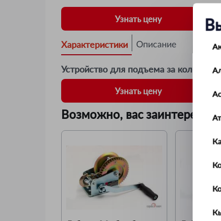
Узнать цену
В
Характеристики
Описание
А
Устройство для подъема за колесо
А
Узнать цену
Ас
Возможно, вас заинтересует
А
К
Ко
К
К