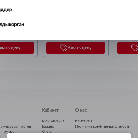
75т/1,5т 2,2м
Лебедка 2т/1т "PROFFI" 
Лебедка 4
1,2м
1.4 м
иддер
ЛЮЧ
Бренд:
Бренд:
СЕРВИС КЛЮЧ
СЕРВИС 
алдыкорган
ральск
знать цену
Узнать цену
ть-Каменогорск
ымкент
учинск
Кабинет
О нас
Мой Аккаунт
Контакты
номеров запчастей
Баланс
Политика конфиденциальности
о номеру
Счета
а
Гараж