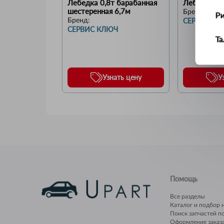
Лебедка 0,8т барабанная 
Лебедка 0,
шестеренная 6,7м
Бренд:
Р
СЕРВИС К
Бренд:
СЕРВИС КЛЮЧ
Т
У
Узнать цену
У
Ус
Ш
Щ
Помощь
Все разделы
Каталог и подбор 
Поиск запчастей п
Оформление заказ