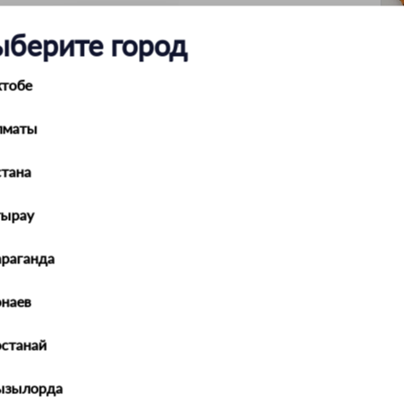
ыберите город
ктобе
лматы
тана
тырау
араганда
наев
останай
ызылорда