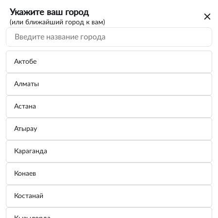
Укажите ваш город
(или ближайший город к вам)
Актобе
Алматы
Астана
Атырау
Караганда
Лебедка 0,75т/1,5т 2,2м
Конаев
Бренд:
СЕРВИС КЛЮЧ
Костанай
Узнать цену