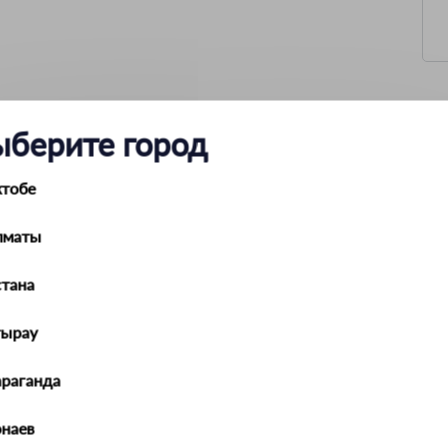
ыберите город
LINE S2 12V 35W белая 64327
Лампа накаливания
ктобе
1
35
BA20d
лматы
3200К
12
Головной свет
тана
S2
Белый
тырау
араганда
наев