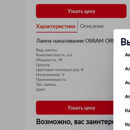
Узнать цену
Характеристики
Описание
В
Лампа накаливания OSRAM ORIGINAL 
Вид лампы
А
Комплектность, шт
Мощность, W
Цоколь
А
Цветовая температура, K
Напряжение, V
Применяемость
Ас
Тип лампы
Цвет
А
Узнать цену
К
Возможно, вас заинтересует
Ко