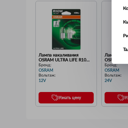
К
К
Р
Т
Лампа накаливания 
Лампа нака
OSRAM ULTRA LIFE R10W 
OSRAM ORIG
У
12V 10W 3200Kбелая
T4W 24V 4
Бренд:
Бренд:
OSRAM
OSRAM
Вольтаж
:
Вольтаж
:
Ус
12V
24V
Ш
Узнать цену
У
Щ