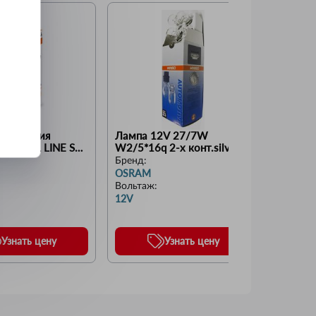
каливания 
Лампа 12V 27/7W  
Лампа 
IGINAL LINE S1 
W2/5*16q 2-х конт.silvania 
(салон,
 белая
(OSRAM)
софит (
Бренд:
Бренд:
(OSRAM
OSRAM
OSRAM
Вольтаж
:
Вольта
12V
24V
Узнать цену
Узнать цену