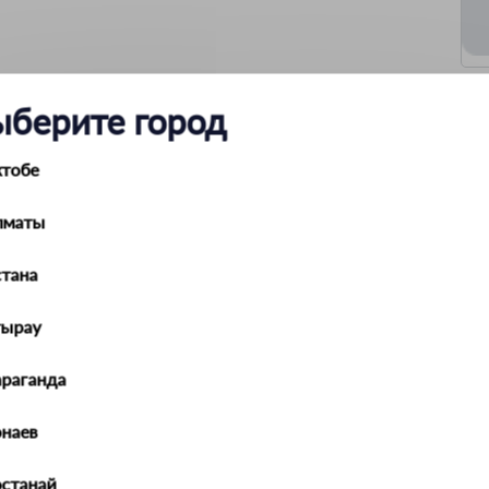
ыберите город
 цок. (BX8.4d) оранжевый (OSRAM) Original Line
ктобе
Лампа накаливания
1.1
лматы
12
Приборная панель
BX8.4d
тана
тырау
араганда
наев
останай