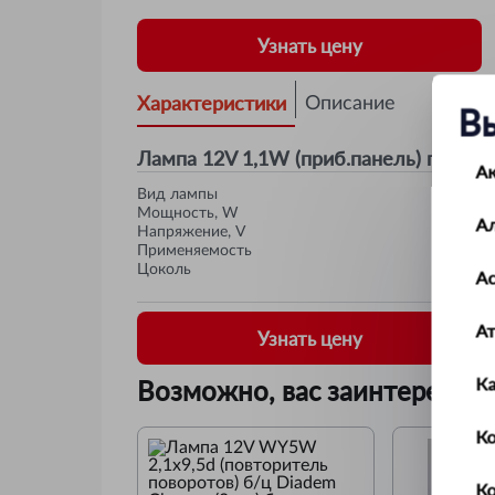
Узнать цену
Характеристики
Описание
В
Лампа 12V 1,1W (приб.панель) пластик
А
Вид лампы
Мощность, W
А
Напряжение, V
Применяемость
Цоколь
Ас
А
Узнать цену
К
Возможно, вас заинтересует
Ко
К