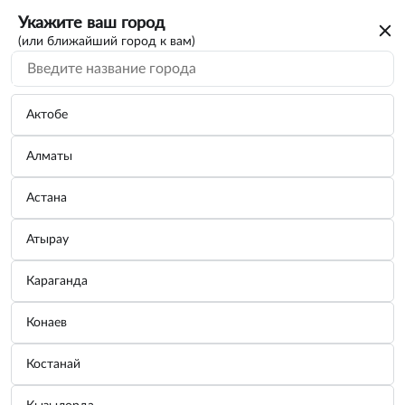
Укажите ваш город
(или ближайший город к вам)
Актобе
Алматы
Астана
Атырау
Караганда
Дверь передняя LH Optima 16-
Конаев
76003D4000 Jorden JH03116K5052L
Костанай
Бренд:
Jorden