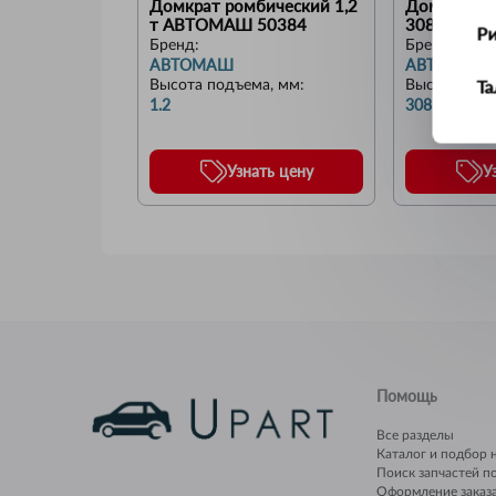
Домкрат ромбический 1,2 
Домкрат ги
т АВТОМАШ 50384
308 мм) (Ав
Р
(43020)
Бренд:
Бренд:
АВТОМАШ
АВТОДЕЛО
Т
Высота подъема, мм
:
Высота под
1.2
308
У
Узнать цену
У
Ус
Ш
Щ
Помощь
Все разделы
Каталог и подбор 
Поиск запчастей п
Оформление заказ