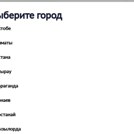
ыберите город
ктобе
Ш 50385
лматы
тана
тырау
араганда
наев
останай
ызылорда