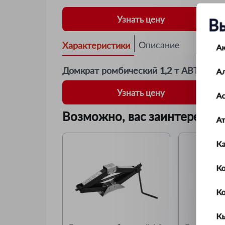
Узнать цену
В
Характеристики
Описание
А
Домкрат ромбический 1,2 т АВТОМА
А
Узнать цену
Ас
Возможно, вас заинтересует
А
К
Ко
К
К