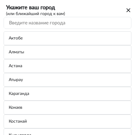
Укажите ваш город
(или ближайший город к вам)
Актобе
Алматы
Астана
Атырау
Караганда
Домкрат гидравлический бутылочный
Конаев
Red Force STAYER 43160-50_z01
Костанай
Бренд:
STAYER