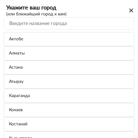
Укажите ваш город
(или ближайший город к вам)
Актобе
Алматы
Астана
Атырау
Караганда
Грузик балансировочный набивной для
Конаев
стальных дисков 55г.
Костанай
Бренд:
Россия