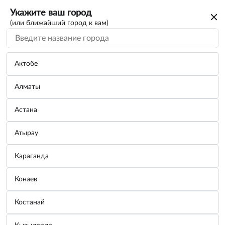
Укажите ваш город
(или ближайший город к вам)
Актобе
Алматы
Астана
Атырау
Караганда
Батарейка AG13/LR44 щелочная 10 шт.
Конаев
AG13-10 AIRLINE
Костанай
Бренд:
AIRLINE