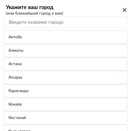
Укажите ваш город
(или ближайший город к вам)
Актобе
Алматы
Астана
Атырау
Караганда
Каркасные шторки Ларгус 2012 на
Конаев
форточки
Костанай
Бренд:
COBRA TUNING