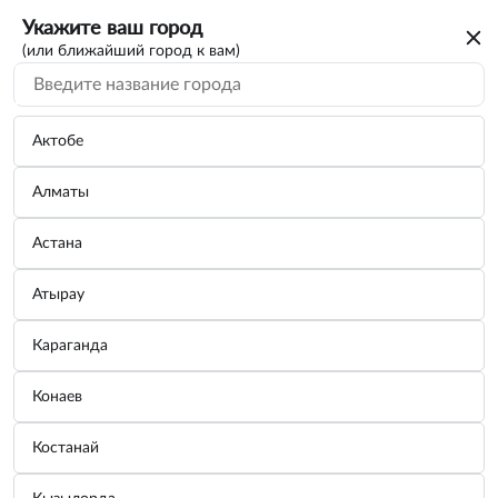
Укажите ваш город
(или ближайший город к вам)
Актобе
Алматы
Астана
Атырау
Караганда
Холодильник автомобильный
Конаев
компрессорный (50л), 12/24В, 100-240В
ACFK003 AIRLINE
Костанай
Бренд:
AIRLINE