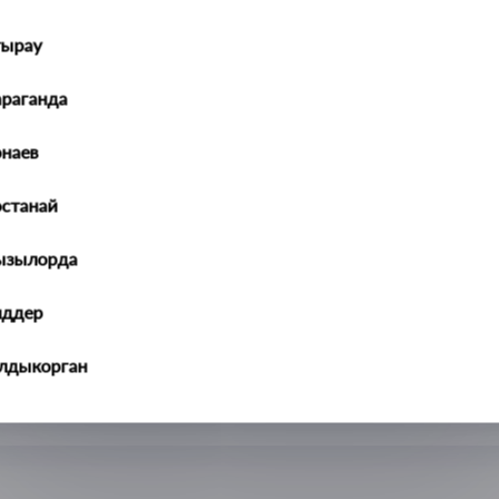
тырау
араганда
наев
останай
ызылорда
иддер
алдыкорган
ральск
ть-Каменогорск