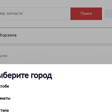
Поиск
Корзина
VIN)
НАЙТИ
ыберите город
ктобе
лматы
тана