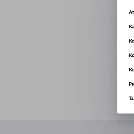
А
К
Ко
К
К
Р
Т
У
Ус