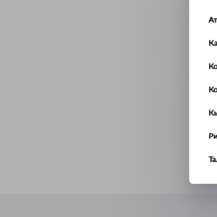
А
К
Ко
К
К
Р
Т
У
Ус