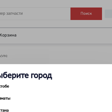
Поиск
Корзина
VIN)
НАЙТИ
ыберите город
ктобе
лматы
тана