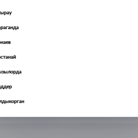
тырау
араганда
наев
останай
ызылорда
иддер
алдыкорган
ральск
ть-Каменогорск