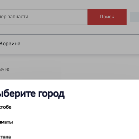
Поиск
Корзина
VIN)
НАЙТИ
ыберите город
ктобе
лматы
тана