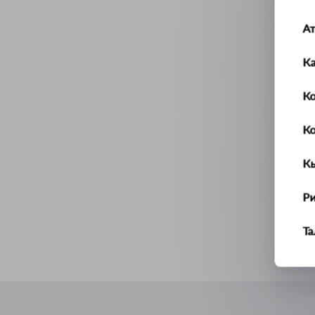
А
К
Ко
К
К
Р
Т
У
Ус