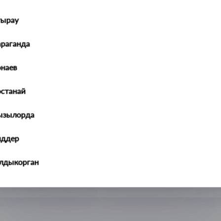
тырау
араганда
наев
останай
ызылорда
иддер
алдыкорган
ральск
ть-Каменогорск