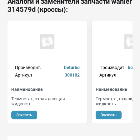
Аналоги и заменители запчасти wahler
314579d (кроссы):
Производит.
beturbo
Производит.
borgw
Артикул
300102
Артикул
Наименование
Наименование
Термостат, охлаждающая
Термостат, охлажда
жидкость
жидкость
Заказать
Заказать