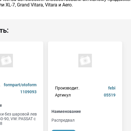
L-7, Grand Vitara, Vitara и Aero.
ть:
.
formpart/otoform
Производит.
febi
1109093
Артикул
05519
е
Наименование
ки без шаровой лев
 80-90, VW: PASSAT с
Распредвал
88