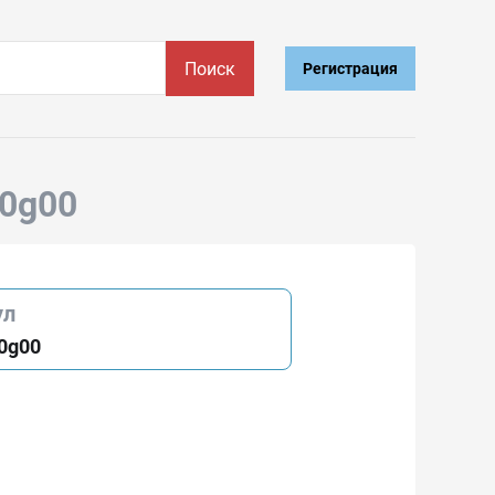
Поиск
Регистрация
80g00
ул
0g00