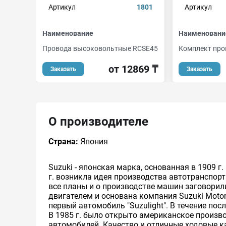
Артикул
1801
Артикул
Наименование
Наименовани
Провода высоковольтные RCSE45
Комплект про
от 12869 ₸
Заказать
Заказать
О производителе
Страна:
Япония
Suzuki - японская марка, основанная в 1909 
г. возникла идея производства автотранспор
все планы и о производстве машин заговорили 
двигателем и основана компания Suzuki Motor 
первый автомобиль "Suzulight". В течение п
В 1985 г. было открыто американское произ
автомобилей. Качество и отличные ходовые к