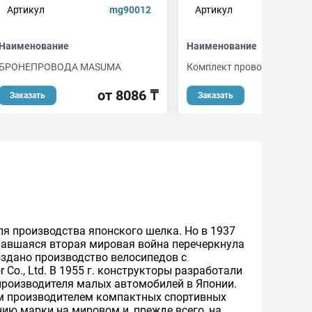
Артикул
mg90012
Артикул
s
Наименование
Наименование
БРОНЕПРОВОДА MASUMA
Комплект проводов зажиг
от 8086 ₸
от 3
Заказать
Заказать
ля производства японского шелка. Но в 1937
ачавшаяся вторая мировая война перечеркнула
создано производство велосипедов с
Co., Ltd. В 1955 г. конструкторы разработали
 производителя малых автомобилей в Японии.
ым производителем компактных спортивных
ию марки на мировом и, прежде всего, на