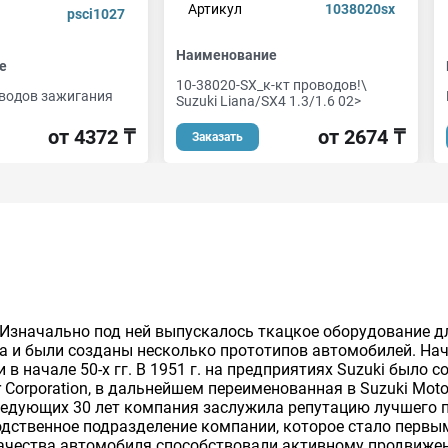
Артикул
1038020sx
psci1027
Наименование
е
10-38020-SX_к-кт проводов!\
водов зажигания
Suzuki Liana/SX4 1.3/1.6 02>
от 4372 ₸
от 2674 ₸
Заказать
г. Изначально под ней выпускалось ткацкое оборудование д
та и были созданы несколько прототипов автомобилей. Н
в начале 50-х гг. В 1951 г. на предприятиях Suzuki было 
Corporation, в дальнейшем переименованная в Suzuki Motor 
оследующих 30 лет компания заслужила репутацию лучшего
водственное подразделение компании, которое стало перв
ачества автомобиля способствовали активному продвижен