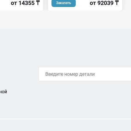
от 92039 ₸
от 14355 ₸
Заказать
ной