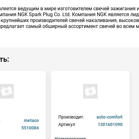
вляется ведущим в мире изготовителем свечей зажигания 
мпания NGK Spark Plug Co. Ltd. Компания NGK является ли
 крупнейших производителей свечей накаливания, высоко
предлагает самый обширный ассортимент свечей во всем м
ть:
Производит.
auto-comfort
.
metaco
Артикул
1301601090
5510084
Наименование