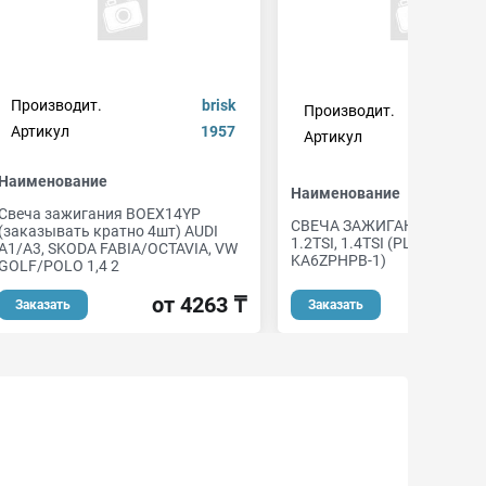
Производит.
brisk
Производит.
cha
Артикул
1957
Артикул
Наименование
Наименование
Свеча зажигания BOEX14YP
СВЕЧА ЗАЖИГАНИЯ AUDI/
(заказывать кратно 4шт) AUDI
1.2TSI, 1.4TSI (PLATINUM
A1/A3, SKODA FABIA/OCTAVIA, VW
KA6ZPHPB-1)
GOLF/POLO 1,4 2
от 
от 4263 ₸
Заказать
Заказать