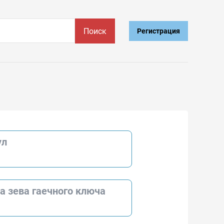
Поиск
Регистрация
ул
а зева гаечного ключа