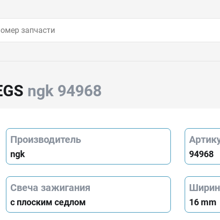
EGS
ngk 94968
Производитель
Артик
ngk
94968
Свеча зажигания
Ширин
с плоским седлом
16 mm