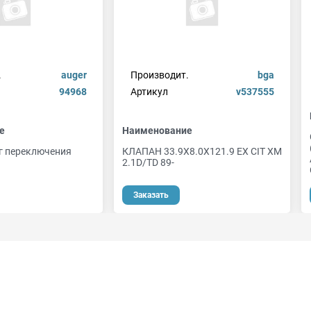
.
auger
Производит.
bga
94968
Артикул
v537555
е
Наименование
г переключения
КЛАПАН 33.9X8.0X121.9 EX CIT XM
2.1D/TD 89-
Заказать