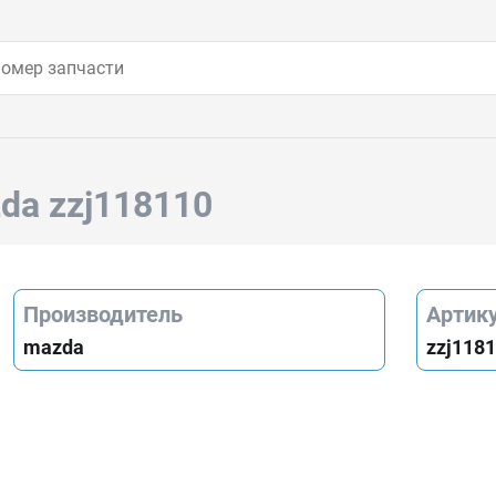
da zzj118110
Производитель
Артик
mazda
zzj118