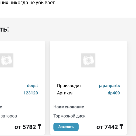
 них никогда не убывает.
ть:
.
deqst
Производит.
japanparts
123120
Артикул
dp409
е
Наименование
изаторов
Тормозной диск
от 5782 ₸
от 7442 ₸
Заказать