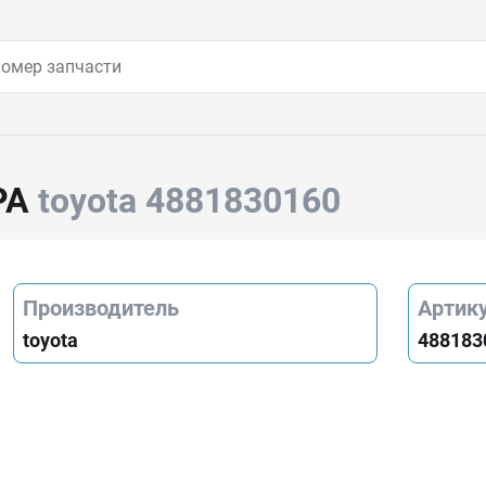
РА
toyota 4881830160
Производитель
Артик
toyota
488183