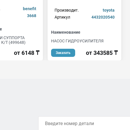
.
benefit
Производит.
toyota
3668
Артикул
4432020540
е
Наименование
И СУППОРТА
НАСОС ГИДРОУСИЛИТЕЛЯ
К/Т (499648)
от 343585 ₸
от 6148 ₸
Заказать