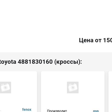
Цена от 15
toyota 4881830160 (кроссы):
.
fenox
Производит.
gsp