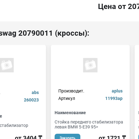
Цена от 20
swag 20790011 (кроссы):
Производит.
aplus
.
abs
Артикул
11993ap
260023
Наименование
е
Стойка переднего стабилизатора
, стабилизатор
левая BMW 5-E39 95>
от 3404 ₸
от 1721 ₸
Заказать