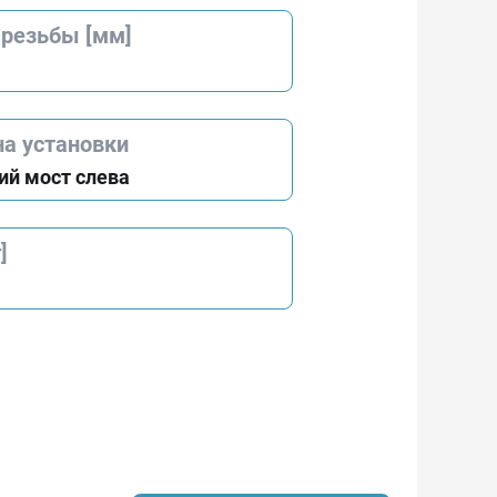
 резьбы [мм]
на установки
ий мост слева
]