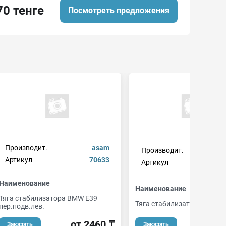
70 тенге
Посмотреть предложения
Производит.
asam
Производит.
a
Артикул
70633
Артикул
26b
Наименование
Наименование
Тяга стабилизатора BMW E39
Тяга стабилизатора
пер.подв.лев.
от 
от 2460 ₸
Заказать
Заказать