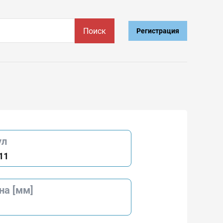
Поиск
Регистрация
ул
11
на [мм]