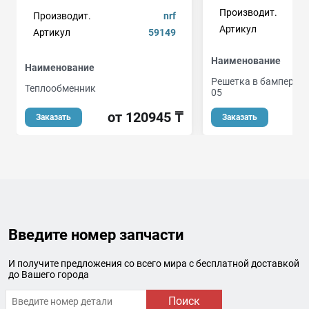
Производит.
Производит.
nrf
Артикул
Артикул
59149
Наименование
Наименование
Решетка в бампер FO
Теплообменник
05
от 120945 ₸
о
Заказать
Заказать
Введите номер запчасти
И получите предложения со всего мира с бесплатной доставкой
до Вашего города
Поиск