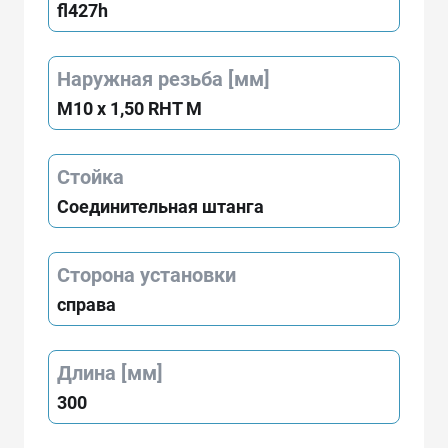
fl427h
Наружная резьба [мм]
M10 x 1,50 RHT M
Стойка
Соединительная штанга
Сторона установки
справа
Длина [мм]
300